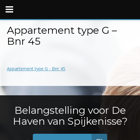
Skip
to
content
Appartement type G –
Bnr 45
Appartement type G - Bnr 45
Belangstelling voor De
Haven van Spijkenisse?