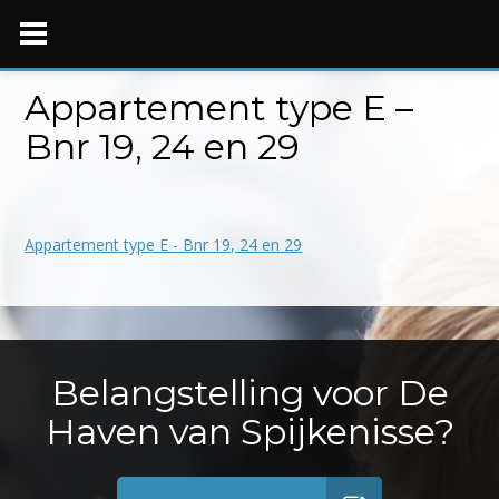
Skip
to
content
Appartement type E –
Bnr 19, 24 en 29
Appartement type E - Bnr 19, 24 en 29
Belangstelling voor De
Haven van Spijkenisse?