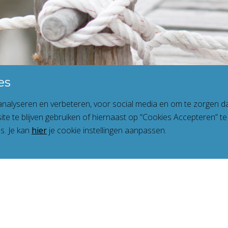
es
nalyseren en verbeteren, voor social media en om te zorgen da
site te blijven gebruiken of hiernaast op “Cookies Accepteren” te
s. Je kan
hier
je cookie instellingen aanpassen.