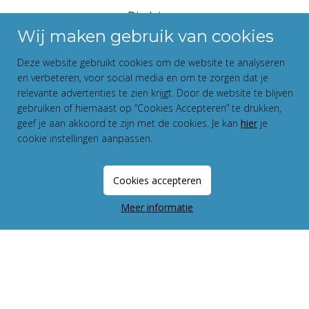
Disclaimer
Wij maken gebruik van cookies
Privacy Statement
Fundament All Media
Deze website gebruikt cookies om de website te analyseren
en verbeteren, voor social media en om te zorgen dat je
relevante advertenties te zien krijgt. Door de website te blijven
gebruiken of hiernaast op “Cookies Accepteren” te drukken,
geef je aan akkoord te zijn met de cookies. Je kan
hier
je
cookie instellingen aanpassen.
Cookies accepteren
Meer informatie