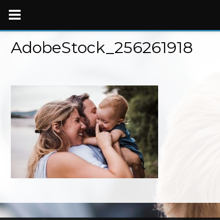
Skip
to
content
AdobeStock_256261918