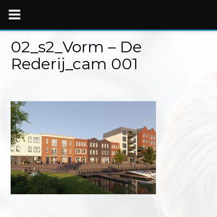
Skip
to
content
02_s2_Vorm – De
Rederij_cam 001