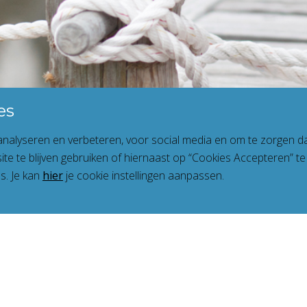
es
nalyseren en verbeteren, voor social media en om te zorgen da
site te blijven gebruiken of hiernaast op “Cookies Accepteren” te
s. Je kan
hier
je cookie instellingen aanpassen.