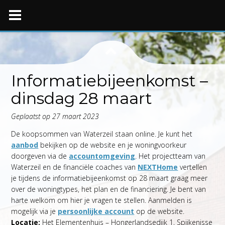
Skip
to
content
Informatiebijeenkomst –
dinsdag 28 maart
Geplaatst op
27 maart 2023
De koopsommen van Waterzeil staan online. Je kunt het
aanbod
bekijken op de website en je woningvoorkeur
doorgeven via de
accountomgeving
. Het projectteam van
Waterzeil en de financiële coaches van
NEXTHome
vertellen
je tijdens de informatiebijeenkomst op 28 maart graag meer
over de woningtypes, het plan en de financiering. Je bent van
harte welkom om hier je vragen te stellen. Aanmelden is
mogelijk via je
persoonlijke account
op de website.
Locatie:
Het Elementenhuis – Hongerlandsedijk 1, Spijkenisse