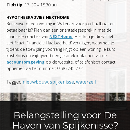
Tijdstip:
17. 30 – 18.30 uur
HYPOTHEEKADVIES NEXTHOME
Benieuwd of een woning in Waterzeil voor jou haalbaar en
betaalbaar is? Plan dan een oriëntatiegesprek in met de
financiële coaches van
NEXTHome
. Hier kun je direct het
certificaat ‘Financiële Haalbaarheid’ verkrijgen, waarmee je
tijdens de toewijzing voorrang krijgt op een woning. Je kunt
kosteloos en vrijblijvend een gesprek inplannen via de
accountomgeving
op de website, of telefonisch contact
opnemen via het nummer: 0186 745 772.
Tagged
nieuwbouw
,
spijkenisse
,
waterzeil
Belangstelling voor De
Haven van Spijkenisse?